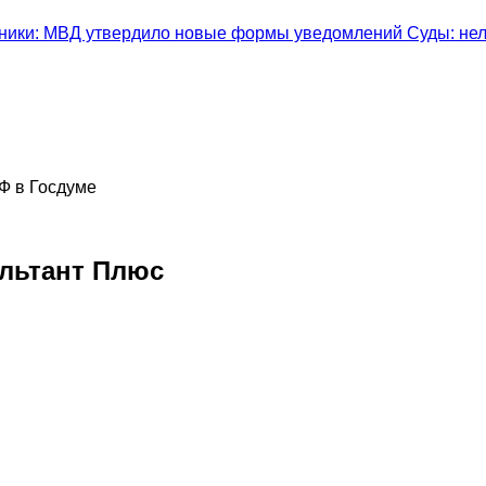
тники: МВД утвердило новые формы уведомлений
Суды: нел
РФ в Госдуме
льтант Плюс