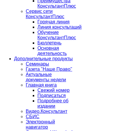
Преимущества
КонсультантПлюс
Сервис сети
КонсультантПлюс
Горячая линия
Линия консультаций
Обучение
КонсультантПлюс
Бюллетень
Основная
деятельность
Дополнительные продукты
Семинары
Газета "Наше Право"
Актуальные
документы недели
Главная книга
Свежий номер
Подписаться
Подробнее об
издании
Видео.Консультант
СБИС
Электронный
навигатор