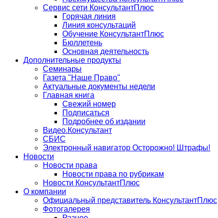
Сервис сети КонсультантПлюс
Горячая линия
Линия консультаций
Обучение КонсультантПлюс
Бюллетень
Основная деятельность
Дополнительные продукты
Семинары
Газета "Наше Право"
Актуальные документы недели
Главная книга
Свежий номер
Подписаться
Подробнее об издании
Видео.Консультант
СБИС
Электронный навигатор Осторожно! Штрафы!
Новости
Новости права
Новости права по рубрикам
Новости КонсультантПлюс
О компании
Официальный представитель КонсультантПлюс
Фотогалерея
Разное