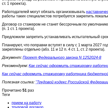
ст. 1 проекта).
Работодателей могут обязать организовывать
наставниче
работы таких специалистов потребуется закрепить локальны
Договор со стажером не станет бессрочным по умолчанию в
(п. 1 ст. 1 проекта).
Предложили запретить устанавливать испытательный срок п
Планируют, что поправки вступят в силу с 1 марта 2027 г
закреплены отдельно (абз. 11 и 12 п. 4 ст. 1, ст. 2 проекта).
Документ:
Проект Федерального закона N 1252024-8
Рекомендуем:
Как сейчас оформить стажировку работн
Как сейчас оформить стажировку работника бюджетной
Полезная ссылка:
"Трудовой кодекс Российской Федерации"
Прочитано
51
раз
Теги
прием на работу
трудовой договор