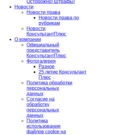
Осторожно! Штрафы!
Новости
Новости права
Новости права по
рубрикам
Новости
КонсультантПлюс
О компании
Официальный
представитель
КонсультантПлюс
Фотогалерея
Разное
25 летие Консультант
Плюс
Политика обработки
персональных
данных
Согласие на
обработку
персональных
данных
Политика
использования
файлов cookie на