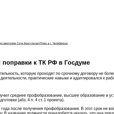
тавителем Сети КонсультантПлюс в г. Челябинске
.
 поправки к ТК РФ в Госдуме
тельность, которую проходят по срочному договору не боле
ельности, практические навыки и адаптировался к работе (п.
олучил среднее профобразование, высшее образование и ус
овки (абз. 4 п. 4 ст. 1 проекта).
 года после получения профобразования. В этот срок не вой
. В названии должности понадобится указать, что она предн