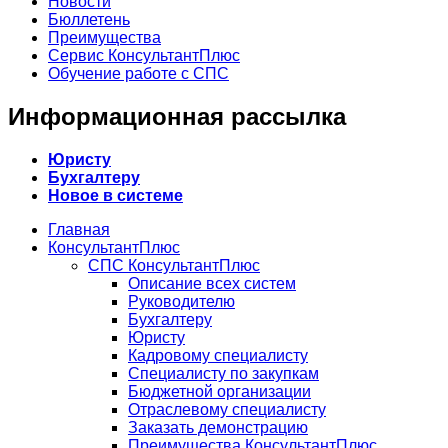
Новости
Бюллетень
Преимущества
Сервис КонсультантПлюс
Обучение работе с СПС
Информационная рассылка
Юристу
Бухгалтеру
Новое в системе
Главная
КонсультантПлюс
СПС КонсультантПлюс
Описание всех систем
Руководителю
Бухгалтеру
Юристу
Кадровому специалисту
Специалисту по закупкам
Бюджетной организации
Отраслевому специалисту
Заказать демонстрацию
Преимущества КонсультантПлюс