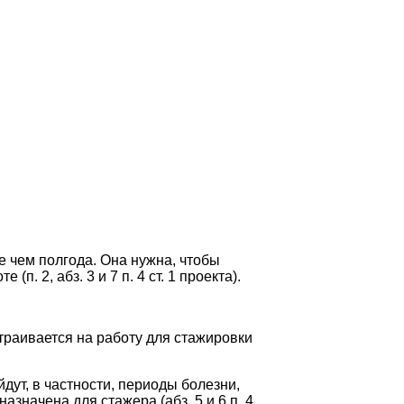
е чем полгода. Она нужна, чтобы
 2, абз. 3 и 7 п. 4 ст. 1 проекта).
траивается на работу для стажировки
дут, в частности, периоды болезни,
азначена для стажера (абз. 5 и 6 п. 4