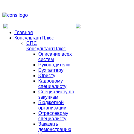
Главная
КонсультантПлюс
СПС
КонсультантПлюс
Описание всех
систем
Руководителю
Бухгалтеру
Юристу
Кадровому
специалисту
Специалисту по
закупкам
Бюджетной
организации
Отраслевому
специалисту
Заказать
демонстрацию