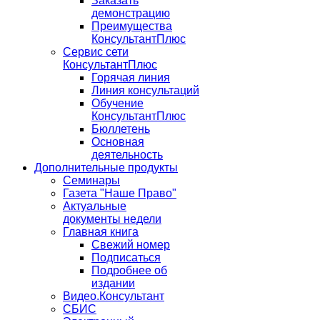
Заказать
демонстрацию
Преимущества
КонсультантПлюс
Сервис сети
КонсультантПлюс
Горячая линия
Линия консультаций
Обучение
КонсультантПлюс
Бюллетень
Основная
деятельность
Дополнительные продукты
Семинары
Газета "Наше Право"
Актуальные
документы недели
Главная книга
Свежий номер
Подписаться
Подробнее об
издании
Видео.Консультант
СБИС