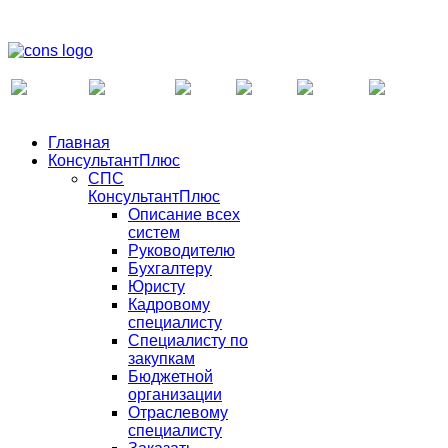
Главная
КонсультантПлюс
СПС
КонсультантПлюс
Описание всех
систем
Руководителю
Бухгалтеру
Юристу
Кадровому
специалисту
Специалисту по
закупкам
Бюджетной
организации
Отраслевому
специалисту