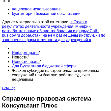
Теги
нецелевое использование
бухгалтерия бюджетной организации
Другие материалы в этой категории:
« Отчет о
результатах деятельности учреждения: Минфин
разработал новые общие требования и форму
Сайт
bus.gov.ru доработан, на нем размещены инструкции по
заполнению форм отчетности для учреждений »
Информправо
/
Новости
/
Новости права
/
Для Бухгалтера бюджетной сферы
/
Расход субсидии на строительство временных
сооружений при благоустройстве суд счел
нецелевым
Goto Top
Справочно-правовая система
Консультант Плюс