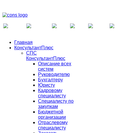
Главная
КонсультантПлюс
СПС
КонсультантПлюс
Описание всех
систем
Руководителю
Бухгалтеру
Юристу
Кадровому
специалисту
Специалисту по
закупкам
Бюджетной
организации
Отраслевому
специалисту