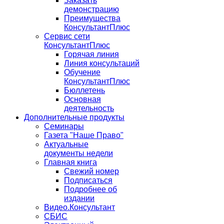
Заказать
демонстрацию
Преимущества
КонсультантПлюс
Сервис сети
КонсультантПлюс
Горячая линия
Линия консультаций
Обучение
КонсультантПлюс
Бюллетень
Основная
деятельность
Дополнительные продукты
Семинары
Газета "Наше Право"
Актуальные
документы недели
Главная книга
Свежий номер
Подписаться
Подробнее об
издании
Видео.Консультант
СБИС