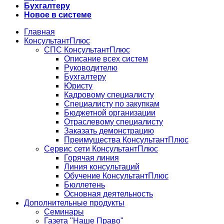
Бухгалтеру
Новое в системе
Главная
КонсультантПлюс
СПС КонсультантПлюс
Описание всех систем
Руководителю
Бухгалтеру
Юристу
Кадровому специалисту
Специалисту по закупкам
Бюджетной организации
Отраслевому специалисту
Заказать демонстрацию
Преимущества КонсультантПлюс
Сервис сети КонсультантПлюс
Горячая линия
Линия консультаций
Обучение КонсультантПлюс
Бюллетень
Основная деятельность
Дополнительные продукты
Семинары
Газета "Наше Право"