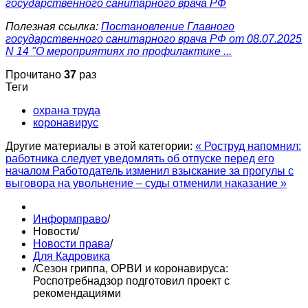
государственного санитарного врача РФ
Полезная ссылка:
Постановление Главного
государственного санитарного врача РФ от 08.07.2025
N 14 "О мероприятиях по профилактике ...
Прочитано
37
раз
Теги
охрана труда
коронавирус
Другие материалы в этой категории:
« Роструд напомнил:
работника следует уведомлять об отпуске перед его
началом
Работодатель изменил взыскание за прогулы с
выговора на увольнение – суды отменили наказание »
Информправо
/
Новости
/
Новости права
/
Для Кадровика
/
Сезон гриппа, ОРВИ и коронавируса:
Роспотребнадзор подготовил проект с
рекомендациями