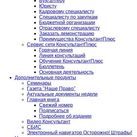
Бухгалтеру
Юристу
Кадровому специалисту
Специалисту по закупкам
Бюджетной организации
Отраслевому специалисту
Заказать демонстрацию
Преимущества КонсультантПлюс
Сервис сети КонсультантПлюс
Горячая линия
Линия консультаций
Обучение КонсультантПлюс
Бюллетень
Основная деятельность
Дополнительные продукты
Семинары
Газета "Наше Право"
Актуальные документы недели
Главная книга
Свежий номер
Подписаться
Подробнее об издании
Видео.Консультант
СБИС
Электронный навигатор Осторожно! Штрафы!