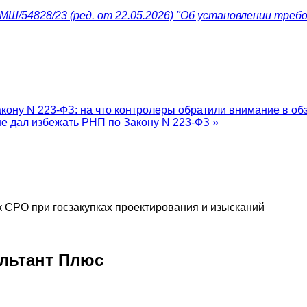
Ш/54828/23 (ред. от 22.05.2026) "Об установлении требов
кону N 223-ФЗ: на что контролеры обратили внимание в обз
е дал избежать РНП по Закону N 223-ФЗ »
к СРО при госзакупках проектирования и изысканий
льтант Плюс