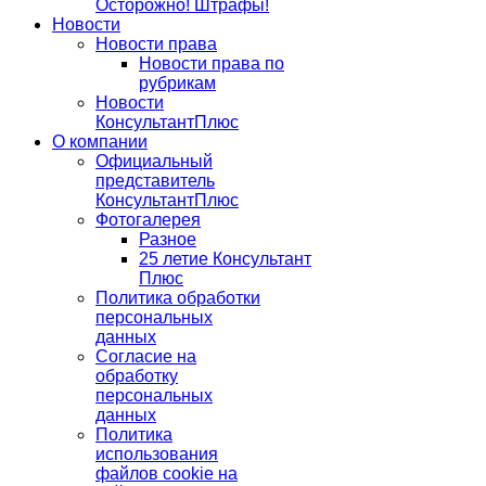
Осторожно! Штрафы!
Новости
Новости права
Новости права по
рубрикам
Новости
КонсультантПлюс
О компании
Официальный
представитель
КонсультантПлюс
Фотогалерея
Разное
25 летие Консультант
Плюс
Политика обработки
персональных
данных
Согласие на
обработку
персональных
данных
Политика
использования
файлов cookie на