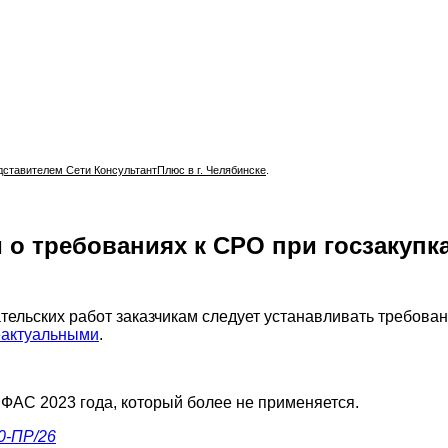
тавителем Сети КонсультантПлюс в г. Челябинске
.
 о требованиях к СРО при госзакупк
тельских работ заказчикам следует устанавливать требован
еактуальными
.
ФАС 2023 года, который более не применяется.
0-ПР/26