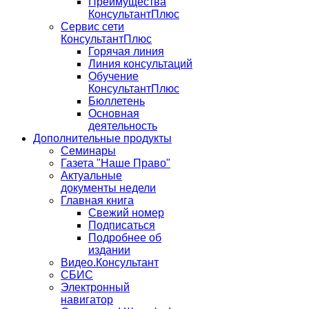
Преимущества
КонсультантПлюс
Сервис сети
КонсультантПлюс
Горячая линия
Линия консультаций
Обучение
КонсультантПлюс
Бюллетень
Основная
деятельность
Дополнительные продукты
Семинары
Газета "Наше Право"
Актуальные
документы недели
Главная книга
Свежий номер
Подписаться
Подробнее об
издании
Видео.Консультант
СБИС
Электронный
навигатор