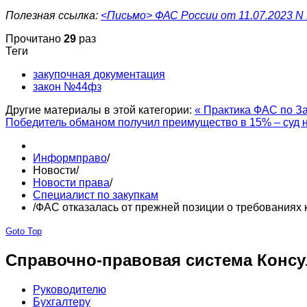
Полезная ссылка:
<Письмо> ФАС России от 11.07.2023 N М
Прочитано
29
раз
Теги
закупочная документация
закон №44фз
Другие материалы в этой категории:
« Практика ФАС по За
Победитель обманом получил преимущество в 15% – суд н
Информправо
/
Новости
/
Новости права
/
Специалист по закупкам
/
ФАС отказалась от прежней позиции о требованиях 
Goto Top
Справочно-правовая система Консу
Руководителю
Бухгалтеру