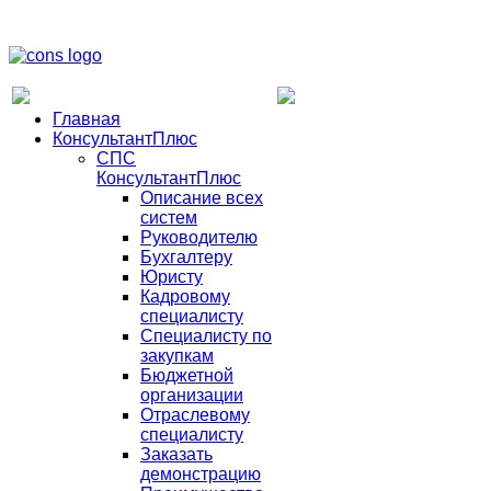
Главная
КонсультантПлюс
СПС
КонсультантПлюс
Описание всех
систем
Руководителю
Бухгалтеру
Юристу
Кадровому
специалисту
Специалисту по
закупкам
Бюджетной
организации
Отраслевому
специалисту
Заказать
демонстрацию