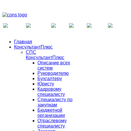
Главная
КонсультантПлюс
СПС
КонсультантПлюс
Описание всех
систем
Руководителю
Бухгалтеру
Юристу
Кадровому
специалисту
Специалисту по
закупкам
Бюджетной
организации
Отраслевому
специалисту