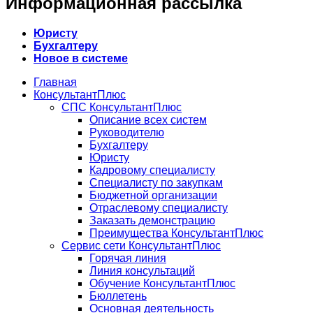
Информационная рассылка
Юристу
Бухгалтеру
Новое в системе
Главная
КонсультантПлюс
СПС КонсультантПлюс
Описание всех систем
Руководителю
Бухгалтеру
Юристу
Кадровому специалисту
Специалисту по закупкам
Бюджетной организации
Отраслевому специалисту
Заказать демонстрацию
Преимущества КонсультантПлюс
Сервис сети КонсультантПлюс
Горячая линия
Линия консультаций
Обучение КонсультантПлюс
Бюллетень
Основная деятельность