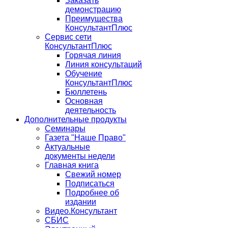
Заказать
демонстрацию
Преимущества
КонсультантПлюс
Сервис сети
КонсультантПлюс
Горячая линия
Линия консультаций
Обучение
КонсультантПлюс
Бюллетень
Основная
деятельность
Дополнительные продукты
Семинары
Газета "Наше Право"
Актуальные
документы недели
Главная книга
Свежий номер
Подписаться
Подробнее об
издании
Видео.Консультант
СБИС