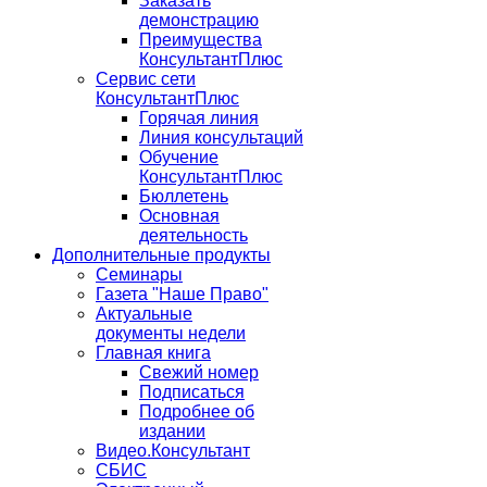
Заказать
демонстрацию
Преимущества
КонсультантПлюс
Сервис сети
КонсультантПлюс
Горячая линия
Линия консультаций
Обучение
КонсультантПлюс
Бюллетень
Основная
деятельность
Дополнительные продукты
Семинары
Газета "Наше Право"
Актуальные
документы недели
Главная книга
Свежий номер
Подписаться
Подробнее об
издании
Видео.Консультант
СБИС