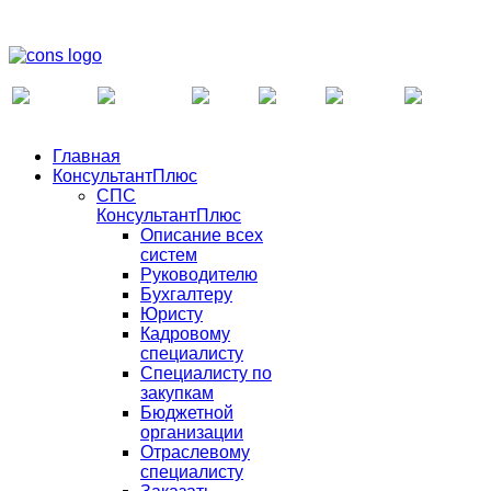
Главная
КонсультантПлюс
СПС
КонсультантПлюс
Описание всех
систем
Руководителю
Бухгалтеру
Юристу
Кадровому
специалисту
Специалисту по
закупкам
Бюджетной
организации
Отраслевому
специалисту