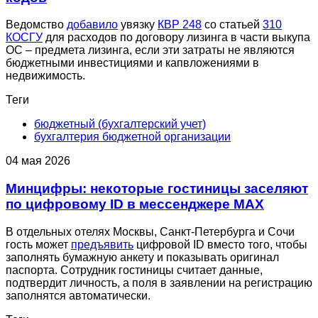
Ведомство
добавило
увязку
КВР 248
со статьей
310
КОСГУ
для расходов по договору лизинга в части выкупа
ОС – предмета лизинга, если эти затраты не являются
бюджетными инвестициями и капвложениями в
недвижимость.
Теги
бюджетный (бухгалтерский учет)
бухгалтерия бюджетной организации
04 мая 2026
Минцифры: некоторые гостиницы заселяют
по цифровому ID в мессенджере MAX
В отдельных отелях Москвы, Санкт-Петербурга и Сочи
гость может
предъявить
цифровой ID вместо того, чтобы
заполнять бумажную анкету и показывать оригинал
паспорта. Сотрудник гостиницы считает данные,
подтвердит личность, а поля в заявлении на регистрацию
заполнятся автоматически.