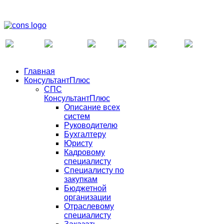
Главная
КонсультантПлюс
СПС
КонсультантПлюс
Описание всех
систем
Руководителю
Бухгалтеру
Юристу
Кадровому
специалисту
Специалисту по
закупкам
Бюджетной
организации
Отраслевому
специалисту