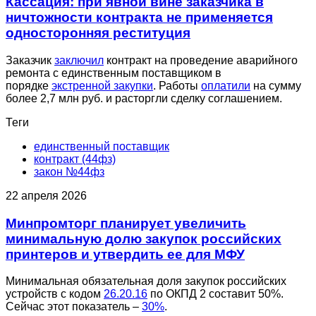
Кассация: при явной вине заказчика в
ничтожности контракта не применяется
односторонняя реституция
Заказчик
заключил
контракт на проведение аварийного
ремонта с единственным поставщиком в
порядке
экстренной закупки
. Работы
оплатили
на сумму
более 2,7 млн руб. и расторгли сделку соглашением.
Теги
единственный поставщик
контракт (44фз)
закон №44фз
22 апреля 2026
Минпромторг планирует увеличить
минимальную долю закупок российских
принтеров и утвердить ее для МФУ
Минимальная обязательная доля закупок российских
устройств с кодом
26.20.16
по ОКПД 2 составит 50%.
Сейчас этот показатель –
30%
.