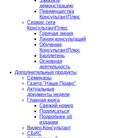
Заказать
демонстрацию
Преимущества
КонсультантПлюс
Сервис сети
КонсультантПлюс
Горячая линия
Линия консультаций
Обучение
КонсультантПлюс
Бюллетень
Основная
деятельность
Дополнительные продукты
Семинары
Газета "Наше Право"
Актуальные
документы недели
Главная книга
Свежий номер
Подписаться
Подробнее об
издании
Видео.Консультант
СБИС