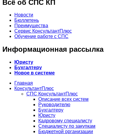
Всё об СПС КП
Новости
Бюллетень
Преимущества
Сервис КонсультантПлюс
Обучение работе с СПС
Информационная рассылка
Юристу
Бухгалтеру
Новое в системе
Главная
КонсультантПлюс
СПС КонсультантПлюс
Описание всех систем
Руководителю
Бухгалтеру
Юристу
Кадровому специалисту
Специалисту по закупкам
Бюджетной организации