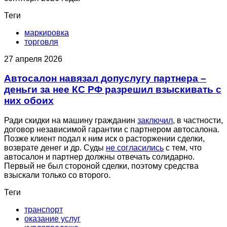
Теги
маркировка
торговля
27 апреля 2026
Автосалон навязал допуслугу партнера –
деньги за нее КС РФ разрешил взыскивать с
них обоих
Ради скидки на машину гражданин
заключил
, в частности,
договор независимой гарантии с партнером автосалона.
Позже клиент подал к ним иск о расторжении сделки,
возврате денег и др. Суды
не согласились
с тем, что
автосалон и партнер должны отвечать солидарно.
Первый не был стороной сделки, поэтому средства
взыскали только со второго.
Теги
транспорт
оказание услуг