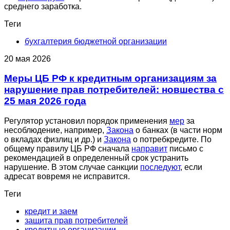
среднего заработка.
Теги
бухгалтерия бюджетной организации
20 мая 2026
Меры ЦБ РФ к кредитным организациям за
нарушение прав потребителей: новшества с
25 мая 2026 года
Регулятор установил порядок применения
мер
за
несоблюдение, например,
Закона
о банках (в части норм
о вкладах физлиц и др.) и
Закона
о потребкредите. По
общему правилу ЦБ РФ сначала
направит
письмо с
рекомендацией в определенный срок устранить
нарушение. В этом случае санкции
последуют
, если
адресат вовремя не исправится.
Теги
кредит и заем
защита прав потребителей
кредитные организации