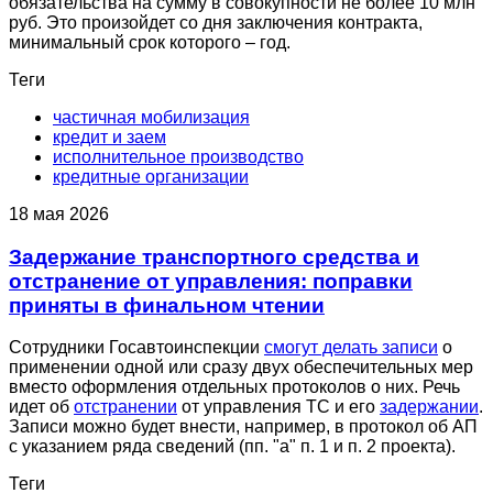
обязательства на сумму в совокупности не более 10 млн
руб. Это произойдет со дня заключения контракта,
минимальный срок которого – год.
Теги
частичная мобилизация
кредит и заем
исполнительное производство
кредитные организации
18 мая 2026
Задержание транспортного средства и
отстранение от управления: поправки
приняты в финальном чтении
Сотрудники Госавтоинспекции
смогут делать записи
о
применении одной или сразу двух обеспечительных мер
вместо оформления отдельных протоколов о них. Речь
идет об
отстранении
от управления ТС и его
задержании
.
Записи можно будет внести, например, в протокол об АП
с указанием ряда сведений (пп. "а" п. 1 и п. 2 проекта).
Теги