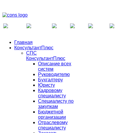
Главная
КонсультантПлюс
СПС
КонсультантПлюс
Описание всех
систем
Руководителю
Бухгалтеру
Юристу
Кадровому
специалисту
Специалисту по
закупкам
Бюджетной
организации
Отраслевому
специалисту