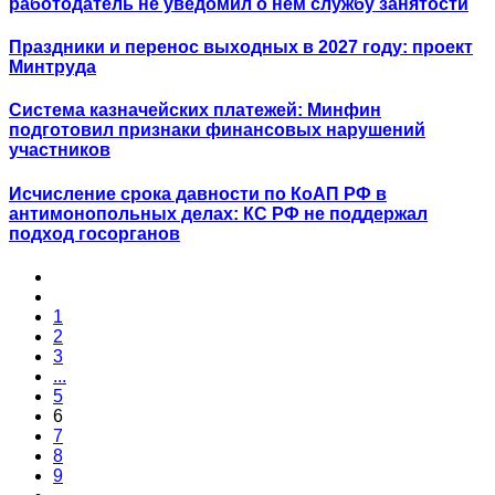
работодатель не уведомил о нем службу занятости
Праздники и перенос выходных в 2027 году: проект
Минтруда
Система казначейских платежей: Минфин
подготовил признаки финансовых нарушений
участников
Исчисление срока давности по КоАП РФ в
антимонопольных делах: КС РФ не поддержал
подход госорганов
1
2
3
...
5
6
7
8
9