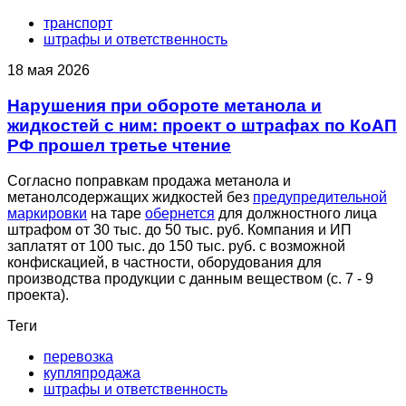
транспорт
штрафы и ответственность
18 мая 2026
Нарушения при обороте метанола и
жидкостей с ним: проект о штрафах по КоАП
РФ прошел третье чтение
Согласно поправкам продажа метанола и
метанолсодержащих жидкостей без
предупредительной
маркировки
на таре
обернется
для должностного лица
штрафом от 30 тыс. до 50 тыс. руб. Компания и ИП
заплатят от 100 тыс. до 150 тыс. руб. с возможной
конфискацией, в частности, оборудования для
производства продукции с данным веществом (с. 7 - 9
проекта).
Теги
перевозка
купляпродажа
штрафы и ответственность