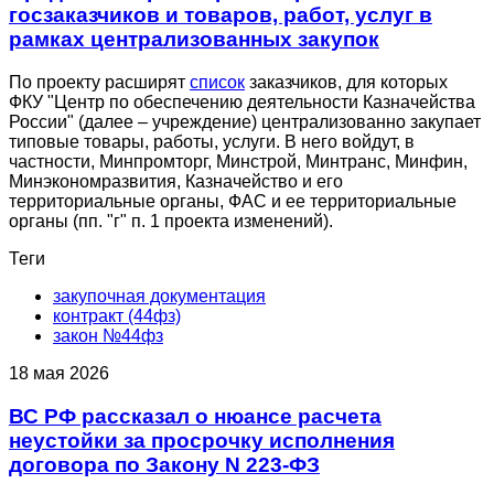
госзаказчиков и товаров, работ, услуг в
рамках централизованных закупок
По проекту расширят
список
заказчиков, для которых
ФКУ "Центр по обеспечению деятельности Казначейства
России" (далее – учреждение) централизованно закупает
типовые товары, работы, услуги. В него войдут, в
частности, Минпромторг, Минстрой, Минтранс, Минфин,
Минэкономразвития, Казначейство и его
территориальные органы, ФАС и ее территориальные
органы (пп. "г" п. 1 проекта изменений).
Теги
закупочная документация
контракт (44фз)
закон №44фз
18 мая 2026
ВС РФ рассказал о нюансе расчета
неустойки за просрочку исполнения
договора по Закону N 223-ФЗ