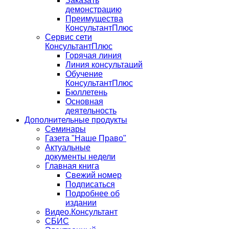
Заказать
демонстрацию
Преимущества
КонсультантПлюс
Сервис сети
КонсультантПлюс
Горячая линия
Линия консультаций
Обучение
КонсультантПлюс
Бюллетень
Основная
деятельность
Дополнительные продукты
Семинары
Газета "Наше Право"
Актуальные
документы недели
Главная книга
Свежий номер
Подписаться
Подробнее об
издании
Видео.Консультант
СБИС