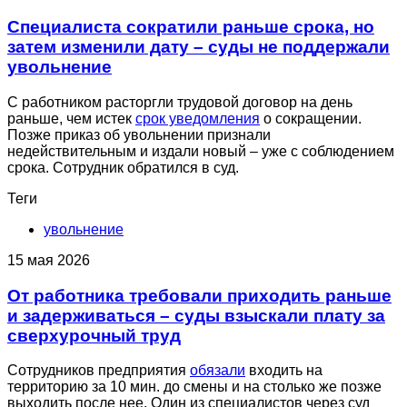
Специалиста сократили раньше срока, но
затем изменили дату – суды не поддержали
увольнение
С работником расторгли трудовой договор на день
раньше, чем истек
срок уведомления
о сокращении.
Позже приказ об увольнении признали
недействительным и издали новый – уже с соблюдением
срока. Сотрудник обратился в суд.
Теги
увольнение
15 мая 2026
От работника требовали приходить раньше
и задерживаться – суды взыскали плату за
сверхурочный труд
Сотрудников предприятия
обязали
входить на
территорию за 10 мин. до смены и на столько же позже
выходить после нее. Один из специалистов через суд