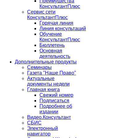
Преимущества
КонсультантПлюс
Сервис сети
КонсультантПлюс
Горячая линия
Линия консультаций
Обучение
КонсультантПлюс
Бюллетень
Основная
деятельность
Дополнительные продукты
Семинары
Газета "Наше Право"
Актуальные
документы недели
Главная книга
Свежий номер
Подписаться
Подробнее об
издании
Видео.Консультант
СБИС
Электронный
навигатор