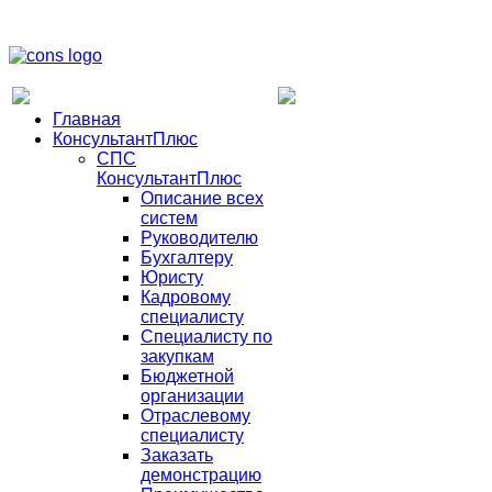
Главная
КонсультантПлюс
СПС
КонсультантПлюс
Описание всех
систем
Руководителю
Бухгалтеру
Юристу
Кадровому
специалисту
Специалисту по
закупкам
Бюджетной
организации
Отраслевому
специалисту
Заказать
демонстрацию