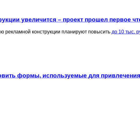
укции увеличится – проект прошел первое чт
цию рекламной конструкции планируют повысить
до 10 тыс. р
вить формы, используемые для привлечения 