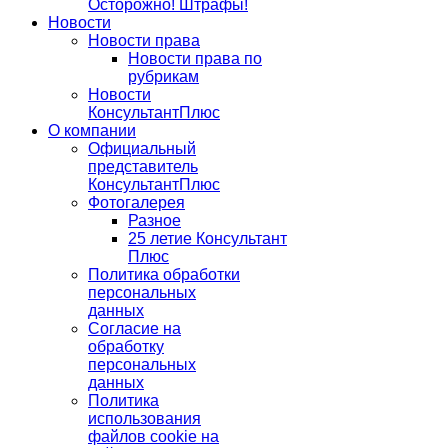
Осторожно! Штрафы!
Новости
Новости права
Новости права по
рубрикам
Новости
КонсультантПлюс
О компании
Официальный
представитель
КонсультантПлюс
Фотогалерея
Разное
25 летие Консультант
Плюс
Политика обработки
персональных
данных
Согласие на
обработку
персональных
данных
Политика
использования
файлов cookie на