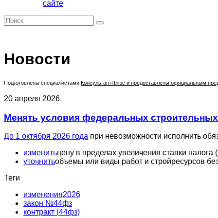
сайте
Новости
Подготовлены специалистами
КонсультантПлюс
и предоставлены официальным предс
20 апреля 2026
Менять условия федеральных строительных к
До 1 октября 2026 года
при невозможности исполнить обяз
изменить
цену в пределах увеличения ставки налога (
уточнить
объемы или виды работ и стройресурсов бе
Теги
изменения2026
закон №44фз
контракт (44фз)