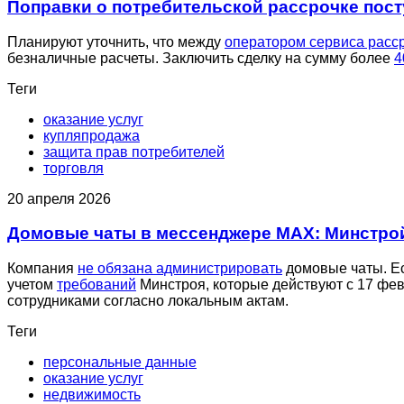
Поправки о потребительской рассрочке пост
Планируют уточнить, что между
оператором сервиса расс
безналичные расчеты. Заключить сделку на сумму более
4
Теги
оказание услуг
купляпродажа
защита прав потребителей
торговля
20 апреля 2026
Домовые чаты в мессенджере MAX: Минстро
Компания
не обязана администрировать
домовые чаты. Ес
учетом
требований
Минстроя, которые действуют с 17 фе
сотрудниками согласно локальным актам.
Теги
персональные данные
оказание услуг
недвижимость