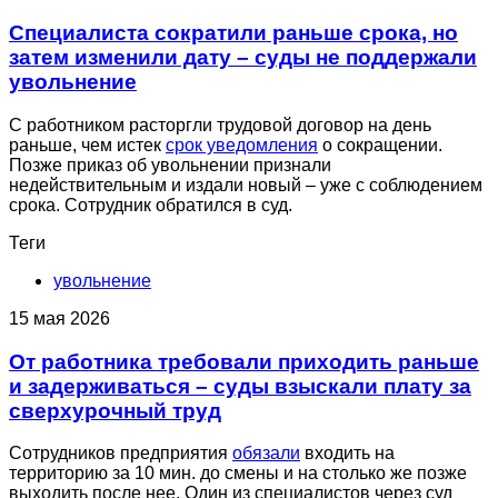
Специалиста сократили раньше срока, но
затем изменили дату – суды не поддержали
увольнение
С работником расторгли трудовой договор на день
раньше, чем истек
срок уведомления
о сокращении.
Позже приказ об увольнении признали
недействительным и издали новый – уже с соблюдением
срока. Сотрудник обратился в суд.
Теги
увольнение
15 мая 2026
От работника требовали приходить раньше
и задерживаться – суды взыскали плату за
сверхурочный труд
Сотрудников предприятия
обязали
входить на
территорию за 10 мин. до смены и на столько же позже
выходить после нее. Один из специалистов через суд