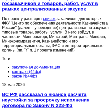
госзаказчиков и товаров, работ, услуг в
рамках централизованных закупок
По проекту расширят
список
заказчиков, для которых
ФКУ "Центр по обеспечению деятельности Казначейства
России" (далее – учреждение) централизованно закупает
типовые товары, работы, услуги. В него войдут, в
частности, Минпромторг, Минстрой, Минтранс, Минфин,
Минэкономразвития, Казначейство и его
территориальные органы, ФАС и ее территориальные
органы (пп. "г" п. 1 проекта изменений).
Теги
закупочная документация
контракт (44фз)
закон №44фз
18 мая 2026
ВС РФ рассказал о нюансе расчета
неустойки за просрочку исполнения
договора по Закону N 223-ФЗ