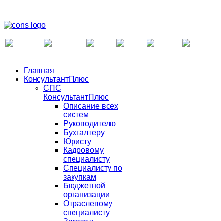
Главная
КонсультантПлюс
СПС
КонсультантПлюс
Описание всех
систем
Руководителю
Бухгалтеру
Юристу
Кадровому
специалисту
Специалисту по
закупкам
Бюджетной
организации
Отраслевому
специалисту