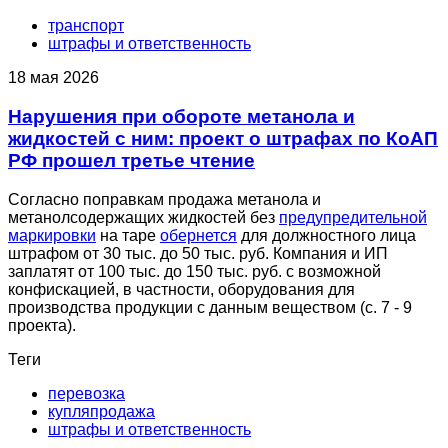
транспорт
штрафы и ответственность
18 мая 2026
Нарушения при обороте метанола и
жидкостей с ним: проект о штрафах по КоАП
РФ прошел третье чтение
Согласно поправкам продажа метанола и
метанолсодержащих жидкостей без
предупредительной
маркировки
на таре
обернется
для должностного лица
штрафом от 30 тыс. до 50 тыс. руб. Компания и ИП
заплатят от 100 тыс. до 150 тыс. руб. с возможной
конфискацией, в частности, оборудования для
производства продукции с данным веществом (с. 7 - 9
проекта).
Теги
перевозка
купляпродажа
штрафы и ответственность