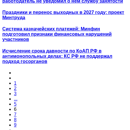
работодатель не уведомил о нем службу занятости
Праздники и перенос выходных в 2027 году: проект
Минтруда
Система казначейских платежей: Минфин
подготовил признаки финансовых нарушений
участников
Исчисление срока давности по КоАП РФ в
антимонопольных делах: КС РФ не поддержал
подход госорганов
1
2
3
...
5
6
7
8
9