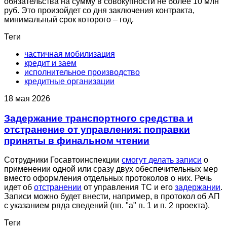
обязательства на сумму в совокупности не более 10 млн
руб. Это произойдет со дня заключения контракта,
минимальный срок которого – год.
Теги
частичная мобилизация
кредит и заем
исполнительное производство
кредитные организации
18 мая 2026
Задержание транспортного средства и
отстранение от управления: поправки
приняты в финальном чтении
Сотрудники Госавтоинспекции
смогут делать записи
о
применении одной или сразу двух обеспечительных мер
вместо оформления отдельных протоколов о них. Речь
идет об
отстранении
от управления ТС и его
задержании
.
Записи можно будет внести, например, в протокол об АП
с указанием ряда сведений (пп. "а" п. 1 и п. 2 проекта).
Теги