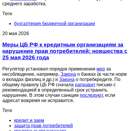
среднего заработка.
Теги
бухгалтерия бюджетной организации
20 мая 2026
Меры ЦБ РФ к кредитным организациям за
нарушение прав потребителей: новшества с
25 мая 2026 года
Регулятор установил порядок применения
мер
за
несоблюдение, например,
Закона
о банках (в части норм
о вкладах физлиц и др.) и
Закона
о потребкредите. По
общему правилу ЦБ РФ сначала
направит
письмо с
рекомендацией в определенный срок устранить
нарушение. В этом случае санкции
последуют
, если
адресат вовремя не исправится.
Теги
кредит и заем
защита прав потребителей
кредитные организации