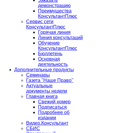
Заказать
демонстрацию
Преимущества
КонсультантПлюс
Сервис сети
КонсультантПлюс
Горячая линия
Линия консультаций
Обучение
КонсультантПлюс
Бюллетень
Основная
деятельность
Дополнительные продукты
Семинары
Газета "Наше Право"
Актуальные
документы недели
Главная книга
Свежий номер
Подписаться
Подробнее об
издании
Видео.Консультант
СБИС